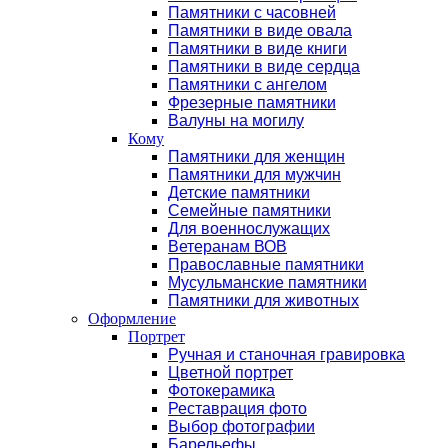
Памятники с часовней
Памятники в виде овала
Памятники в виде книги
Памятники в виде сердца
Памятники с ангелом
Фрезерные памятники
Валуны на могилу
Кому
Памятники для женщин
Памятники для мужчин
Детские памятники
Семейные памятники
Для военнослужащих
Ветеранам ВОВ
Православные памятники
Мусульманские памятники
Памятники для животных
Оформление
Портрет
Ручная и станочная гравировка
Цветной портрет
Фотокерамика
Реставрация фото
Выбор фотографии
Барельефы