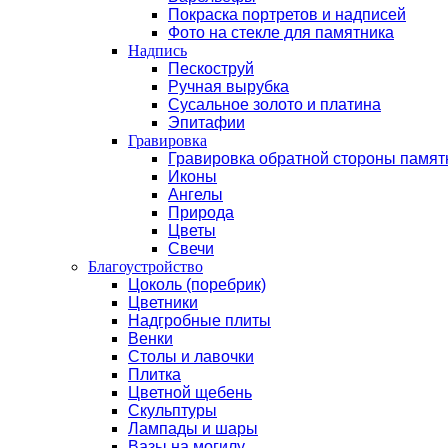
Покраска портретов и надписей
Фото на стекле для памятника
Надпись
Пескоструй
Ручная вырубка
Сусальное золото и платина
Эпитафии
Гравировка
Гравировка обратной стороны памят
Иконы
Ангелы
Природа
Цветы
Свечи
Благоустройство
Цоколь (поребрик)
Цветники
Надгробные плиты
Венки
Столы и лавочки
Плитка
Цветной щебень
Скульптуры
Лампады и шары
Вазы на могилу