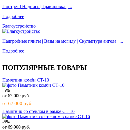
Портрет |
Надпись |
Гравировка |
...
Подробнее
Благоустройство
Надгробные плиты |
Вазы на могилу |
Скульптура ангела |
...
Подробнее
ПОПУЛЯРНЫЕ ТОВАРЫ
Памятник комби СТ-10
-5%
от
67 000
руб.
от
67 000
руб.
Памятник со стеклом в рамке СТ-16
-5%
от
69 900
руб.