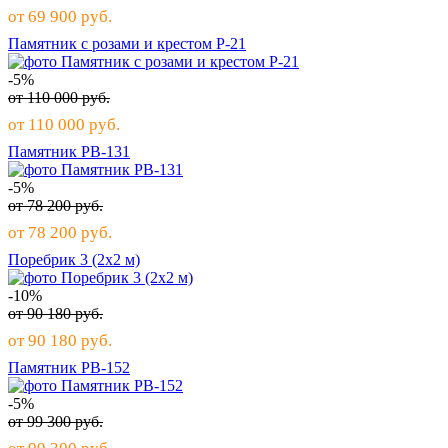
от
69 900
руб.
Памятник с розами и крестом Р-21
-5%
от
110 000
руб.
от
110 000
руб.
Памятник РВ-131
-5%
от
78 200
руб.
от
78 200
руб.
Поребрик 3 (2х2 м)
-10%
от
90 180
руб.
от
90 180
руб.
Памятник РВ-152
-5%
от
99 300
руб.