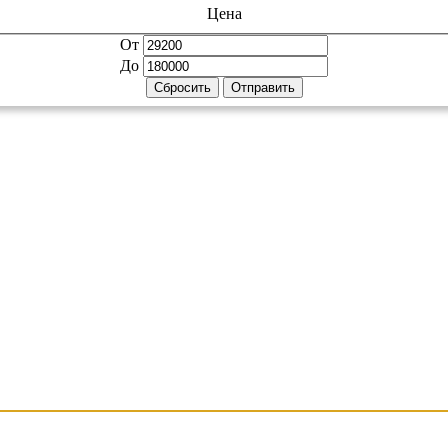
Цена
От
До
Сбросить
Отправить