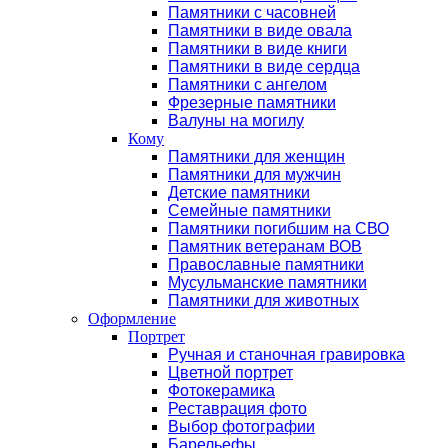
Памятники с часовней
Памятники в виде овала
Памятники в виде книги
Памятники в виде сердца
Памятники с ангелом
Фрезерные памятники
Валуны на могилу
Кому
Памятники для женщин
Памятники для мужчин
Детские памятники
Семейные памятники
Памятники погибшим на СВО
Памятник ветеранам ВОВ
Православные памятники
Мусульманские памятники
Памятники для животных
Оформление
Портрет
Ручная и станочная гравировка
Цветной портрет
Фотокерамика
Реставрация фото
Выбор фотографии
Барельефы