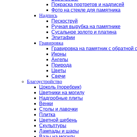
Покраска портретов и надписей
Фото на стекле для памятника
Надпись
Пескоструй
Ручная вырубка на памятнике
Сусальное золото и платина
Эпитафии
Гравировка
Гравировка на памятник с обратной 
Иконы
Ангелы
Природа
Цветы
Свечи
Благоустройство
Цоколь (поребрик)
Цветники на могилу
Надгробные плиты
Венки
Столы и лавочки
Плитка
Цветной щебень
Скульптуры
Лампады и шары
Вазы на могилу