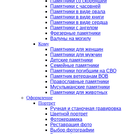
Памятники со скорбящей
Памятники с часовней
Памятники в виде овала
Памятники в виде книги
Памятники в виде сердца
Памятники с ангелом
Фрезерные памятники
Валуны на могилу
Кому
Памятники для женщин
Памятники для мужчин
Детские памятники
Семейные памятники
Памятники погибшим на СВО
Памятник ветеранам ВОВ
Православные памятники
Мусульманские памятники
Памятники для животных
Оформление
Портрет
Ручная и станочная гравировка
Цветной портрет
Фотокерамика
Реставрация фото
Выбор фотографии