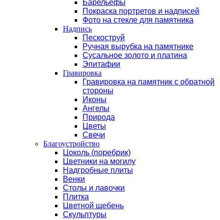
Барельефы
Покраска портретов и надписей
Фото на стекле для памятника
Надпись
Пескоструй
Ручная вырубка на памятнике
Сусальное золото и платина
Эпитафии
Гравировка
Гравировка на памятник с обратной
стороны
Иконы
Ангелы
Природа
Цветы
Свечи
Благоустройство
Цоколь (поребрик)
Цветники на могилу
Надгробные плиты
Венки
Столы и лавочки
Плитка
Цветной щебень
Скульптуры