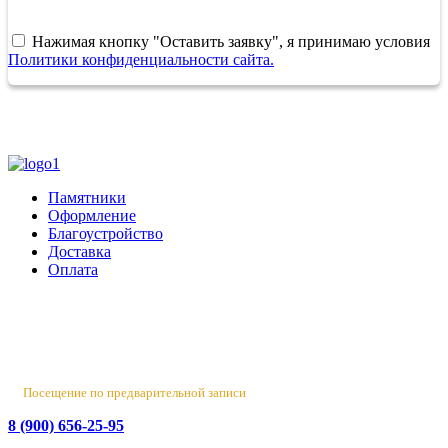
Нажимая кнопку "Оставить заявку", я принимаю условия
Политики конфиденциальности сайта.
Памятники
Оформление
Благоустройство
Доставка
Оплата
Россия, Санкт-Петербург, пр-т Народного Ополчения, 22. оф.
Н-109. ТК "Русская Деревня".
Пн-Пт 10:00 - 18:00
Сб 10:00 - 16:00, Вс - выходной
Посещение по предварительной записи
8 (900) 656-25-95