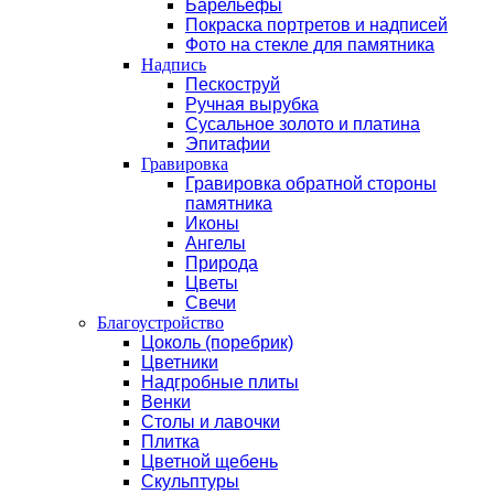
Барельефы
Покраска портретов и надписей
Фото на стекле для памятника
Надпись
Пескоструй
Ручная вырубка
Сусальное золото и платина
Эпитафии
Гравировка
Гравировка обратной стороны
памятника
Иконы
Ангелы
Природа
Цветы
Свечи
Благоустройство
Цоколь (поребрик)
Цветники
Надгробные плиты
Венки
Столы и лавочки
Плитка
Цветной щебень
Скульптуры