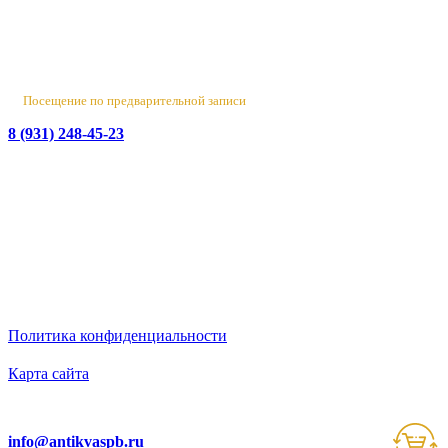
Лен. обл., Ломоносовский район, д. Верхняя Колония,
Стрельнинское ш., 4
Вт-Пт 10:00 - 18:00
Сб 10:00 - 16:00, Вс-Пн - выходной
Посещение по предварительной записи
8 (931) 248-45-23
© 2016-2026 Данный сайт носит исключительно
информационный характер
и не является публичной офертой.
ИП Бирюков Денис Вадимович. ИНН: 780718552738.
ОГРНИП: 316470400110465
Политика конфиденциальности
Карта сайта
Ответим на вопросы
info@antikvaspb.ru