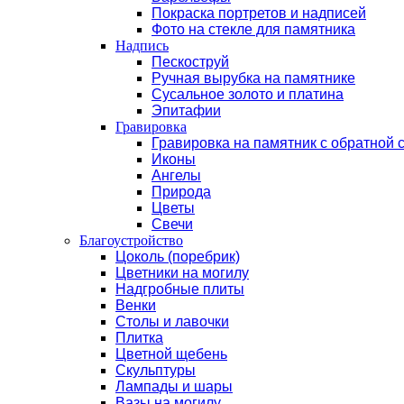
Покраска портретов и надписей
Фото на стекле для памятника
Надпись
Пескоструй
Ручная вырубка на памятнике
Сусальное золото и платина
Эпитафии
Гравировка
Гравировка на памятник с обратной 
Иконы
Ангелы
Природа
Цветы
Свечи
Благоустройство
Цоколь (поребрик)
Цветники на могилу
Надгробные плиты
Венки
Столы и лавочки
Плитка
Цветной щебень
Скульптуры
Лампады и шары
Вазы на могилу