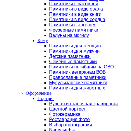
Памятники с часовней
Памятники в виде овала
Памятники в виде книги
Памятники в виде сердца
Памятники с ангелом
Фрезерные памятники
Валуны на могилу
Кому
Памятники для женщин
Памятники для мужчин
Детские памятники
Семейные памятники
Памятники погибшим на СВО
Памятник ветеранам ВОВ
Православные памятники
Мусульманские памятники
Памятники для животных
Оформление
Портрет
Ручная и станочная гравировка
Цветной портрет
Фотокерамика
Реставрация фото
Выбор фотографии
Барельефы