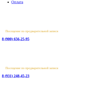
Оплата
Россия, Санкт-Петербург, пр-т Народного Ополчения, 22. оф.
Н-109. ТК "Русская Деревня".
Пн-Пт 10:00 - 18:00
Сб 10:00 - 16:00, Вс - выходной
Посещение по предварительной записи
8 (900) 656-25-95
Лен. обл., Ломоносовский район, д. Верхняя Колония,
Стрельнинское ш., 4
Вт-Пт 10:00 - 18:00
Сб 10:00 - 16:00, Вс-Пн - выходной
Посещение по предварительной записи
8 (931) 248-45-23
© 2016-2026 Данный сайт носит исключительно
информационный характер
и не является публичной офертой.