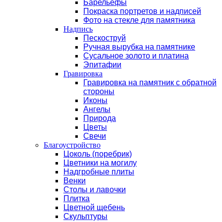
Барельефы
Покраска портретов и надписей
Фото на стекле для памятника
Надпись
Пескоструй
Ручная вырубка на памятнике
Сусальное золото и платина
Эпитафии
Гравировка
Гравировка на памятник с обратной
стороны
Иконы
Ангелы
Природа
Цветы
Свечи
Благоустройство
Цоколь (поребрик)
Цветники на могилу
Надгробные плиты
Венки
Столы и лавочки
Плитка
Цветной щебень
Скульптуры