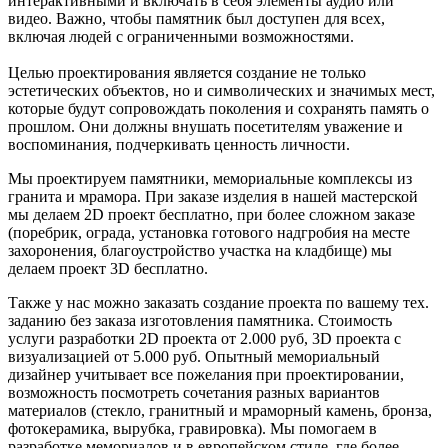
интерактивными и включать в себя элементы аудио или
видео. Важно, чтобы памятник был доступен для всех,
включая людей с ограниченными возможностями.
Целью проектирования является создание не только
эстетических объектов, но и символических и значимых мест,
которые будут сопровождать поколения и сохранять память о
прошлом. Они должны внушать посетителям уважение и
воспоминания, подчеркивать ценность личности.
Мы проектируем памятники, мемориальные комплексы из
гранита и мрамора. При заказе
изделия
в нашей мастерской
мы делаем 2D проект бесплатно, при более сложном заказе
(поребрик,
ограда
,
установка готового надгробия на месте
захоронения
, благоустройство участка на
кладбище
) мы
делаем проект 3D бесплатно.
Также у нас можно заказать
создание
проекта по вашему тех.
заданию без заказа
изготовления
памятника. Стоимость
услуги
разработки 2D проекта от 2.000 руб, 3D проекта с
визуализацией от 5.000 руб. Опытный мемориальный
дизайнер учитывает все пожелания при проектировании,
возможность посмотреть сочетания разных
вариантов
материалов (стекло,
гранитный
и мраморный камень, бронза,
фотокерамика, вырубка, гравировка). Мы помогаем в
разработке мемориалов и в европейском стиле, где более