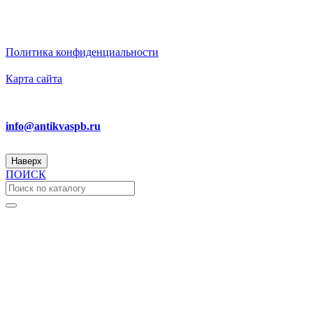
ИП Бирюков Денис Вадимович. ИНН: 780718552738.
ОГРНИП: 316470400110465
Политика конфиденциальности
Карта сайта
Ответим на вопросы
info@antikvaspb.ru
Наверх
ПОИСК