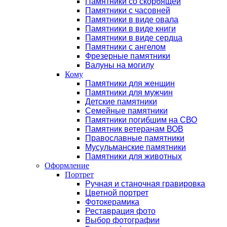
Памятники со скорбящей
Памятники с часовней
Памятники в виде овала
Памятники в виде книги
Памятники в виде сердца
Памятники с ангелом
Фрезерные памятники
Валуны на могилу
Кому
Памятники для женщин
Памятники для мужчин
Детские памятники
Семейные памятники
Памятники погибшим на СВО
Памятник ветеранам ВОВ
Православные памятники
Мусульманские памятники
Памятники для животных
Оформление
Портрет
Ручная и станочная гравировка
Цветной портрет
Фотокерамика
Реставрация фото
Выбор фотографии