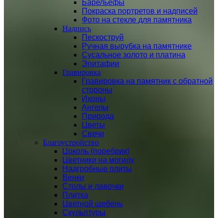
Барельефы
Покраска портретов и надписей
Фото на стекле для памятника
Надпись
Пескоструй
Ручная вырубка на памятнике
Сусальное золото и платина
Эпитафии
Гравировка
Гравировка на памятник с обратной
стороны
Иконы
Ангелы
Природа
Цветы
Свечи
Благоустройство
Цоколь (поребрик)
Цветники на могилу
Надгробные плиты
Венки
Столы и лавочки
Плитка
Цветной щебень
Скульптуры