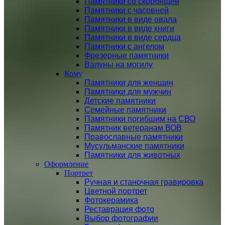
Памятники со скорбящей
Памятники с часовней
Памятники в виде овала
Памятники в виде книги
Памятники в виде сердца
Памятники с ангелом
Фрезерные памятники
Валуны на могилу
Кому
Памятники для женщин
Памятники для мужчин
Детские памятники
Семейные памятники
Памятники погибшим на СВО
Памятник ветеранам ВОВ
Православные памятники
Мусульманские памятники
Памятники для животных
Оформление
Портрет
Ручная и станочная гравировка
Цветной портрет
Фотокерамика
Реставрация фото
Выбор фотографии