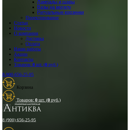
Лампады и шары
Вазы на могилу
Ритуальные корзинки
Проектирование
Статьи
Новости
О компании
Доставка
Оплата
Наши работы
Акции
Контакты
Товаров:
0
шт. (
0
руб.)
8-900-656-25-95
Корзина
Товаров:
0
шт. (
0
руб.)
8 (900) 656-25-95