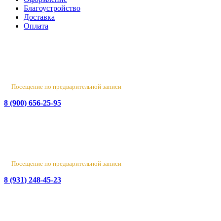
Благоустройство
Доставка
Оплата
Россия, Санкт-Петербург, пр-т Народного Ополчения, 22. оф.
Н-109. ТК "Русская Деревня".
Пн-Пт 10:00 - 18:00
Сб 10:00 - 16:00, Вс - выходной
Посещение по предварительной записи
8 (900) 656-25-95
Лен. обл., Ломоносовский район, д. Верхняя Колония,
Стрельнинское ш., 4
Вт-Пт 10:00 - 18:00
Сб 10:00 - 16:00, Вс-Пн - выходной
Посещение по предварительной записи
8 (931) 248-45-23
© 2016-2026 Данный сайт носит исключительно