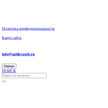
информационный характер
и не является публичной офертой.
ИП Бирюков Денис Вадимович. ИНН: 780718552738.
ОГРНИП: 316470400110465
Политика конфиденциальности
Карта сайта
Ответим на вопросы
info@antikvaspb.ru
Наверх
ПОИСК