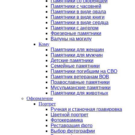
Памятники со скорбящей
Памятники с часовней
Памятники в виде овала
Памятники в виде книги
Памятники в виде сердца
Памятники с ангелом
Фрезерные памятники
Валуны на могилу
Кому
Памятники для женщин
Памятники для мужчин
Детские памятники
Семейные памятники
Памятники погибшим на СВО
Памятник ветеранам ВОВ
Православные памятники
Мусульманские памятники
Памятники для животных
Оформление
Портрет
Ручная и станочная гравировка
Цветной портрет
Фотокерамика
Реставрация фото
Выбор фотографии