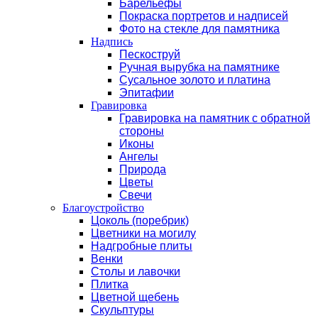
Барельефы
Покраска портретов и надписей
Фото на стекле для памятника
Надпись
Пескоструй
Ручная вырубка на памятнике
Сусальное золото и платина
Эпитафии
Гравировка
Гравировка на памятник с обратной
стороны
Иконы
Ангелы
Природа
Цветы
Свечи
Благоустройство
Цоколь (поребрик)
Цветники на могилу
Надгробные плиты
Венки
Столы и лавочки
Плитка
Цветной щебень
Скульптуры