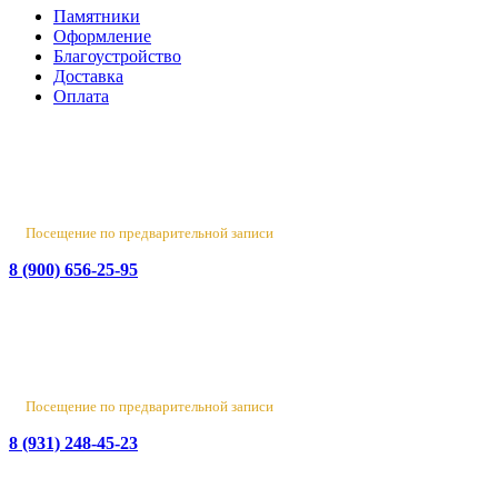
Памятники
Оформление
Благоустройство
Доставка
Оплата
Россия, Санкт-Петербург, пр-т Народного Ополчения, 22. оф.
Н-109. ТК "Русская Деревня".
Пн-Пт 10:00 - 18:00
Сб 10:00 - 16:00, Вс - выходной
Посещение по предварительной записи
8 (900) 656-25-95
Лен. обл., Ломоносовский район, д. Верхняя Колония,
Стрельнинское ш., 4
Вт-Пт 10:00 - 18:00
Сб 10:00 - 16:00, Вс-Пн - выходной
Посещение по предварительной записи
8 (931) 248-45-23