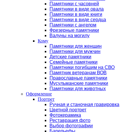
Памятники с часовней
Памятники в виде овала
Памятники в виде книги
Памятники в виде сердца
Памятники с ангелом
Фрезерные памятники
Валуны на могилу
Кому
Памятники для женщин
Памятники для мужчин
Детские памятники
Семейные памятники
Памятники погибшим на СВО
Памятник ветеранам ВОВ
Православные памятники
Мусульманские памятники
Памятники для животных
Оформление
Портрет
Ручная и станочная гравировка
Цветной портрет
Фотокерамика
Реставрация фото
Выбор фотографии
Барельефы