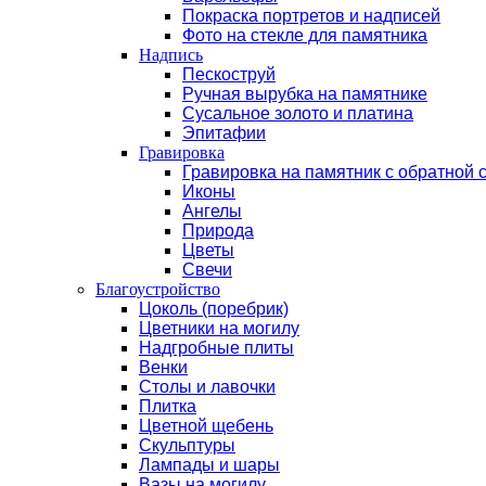
Покраска портретов и надписей
Фото на стекле для памятника
Надпись
Пескоструй
Ручная вырубка на памятнике
Сусальное золото и платина
Эпитафии
Гравировка
Гравировка на памятник с обратной 
Иконы
Ангелы
Природа
Цветы
Свечи
Благоустройство
Цоколь (поребрик)
Цветники на могилу
Надгробные плиты
Венки
Столы и лавочки
Плитка
Цветной щебень
Скульптуры
Лампады и шары
Вазы на могилу