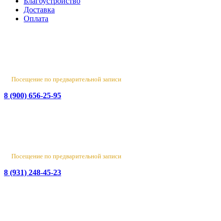
Благоустройство
Доставка
Оплата
Россия, Санкт-Петербург, пр-т Народного Ополчения, 22. оф.
Н-109. ТК "Русская Деревня".
Пн-Пт 10:00 - 18:00
Сб 10:00 - 16:00, Вс - выходной
Посещение по предварительной записи
8 (900) 656-25-95
Лен. обл., Ломоносовский район, д. Верхняя Колония,
Стрельнинское ш., 4
Вт-Пт 10:00 - 18:00
Сб 10:00 - 16:00, Вс-Пн - выходной
Посещение по предварительной записи
8 (931) 248-45-23
© 2016-2026 Данный сайт носит исключительно
информационный характер