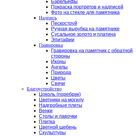
Барельефы
Покраска портретов и надписей
Фото на стекле для памятника
Надпись
Пескоструй
Ручная вырубка на памятнике
Сусальное золото и платина
Эпитафии
Гравировка
Гравировка на памятник с обратной
стороны
Иконы
Ангелы
Природа
Цветы
Свечи
Благоустройство
Цоколь (поребрик)
Цветники на могилу
Надгробные плиты
Венки
Столы и лавочки
Плитка
Цветной щебень
Скульптуры