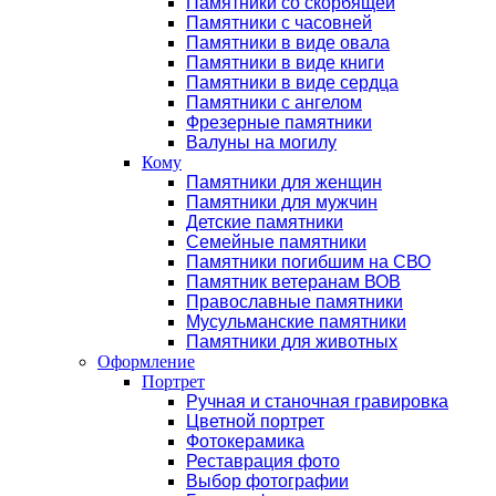
Памятники со скорбящей
Памятники с часовней
Памятники в виде овала
Памятники в виде книги
Памятники в виде сердца
Памятники с ангелом
Фрезерные памятники
Валуны на могилу
Кому
Памятники для женщин
Памятники для мужчин
Детские памятники
Семейные памятники
Памятники погибшим на СВО
Памятник ветеранам ВОВ
Православные памятники
Мусульманские памятники
Памятники для животных
Оформление
Портрет
Ручная и станочная гравировка
Цветной портрет
Фотокерамика
Реставрация фото
Выбор фотографии