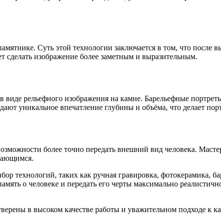
памятнике. Суть этой технологии заключается в том, что после
т сделать изображение более заметным и выразительным.
 в виде рельефного изображения на камне. Барельефные портреты
здают уникальное впечатление глубины и объёма, что делает по
озможности более точно передать внешний вид человека. Масте
нающимся.
ор технологий, таких как ручная гравировка, фотокерамика, б
ь память о человеке и передать его черты максимально реалист
уверены в высоком качестве работы и уважительном подходе к к