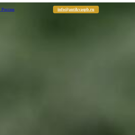
й России
info@antikvaspb.ru