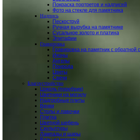
Покраска портретов и надписей
Фото на стекле для памятника
Надпись
Пескоструй
Ручная вырубка на памятнике
Сусальное золото и платина
Эпитафии
Гравировка
Гравировка на памятник с обратной 
Иконы
Ангелы
Природа
Цветы
Свечи
Благоустройство
Цоколь (поребрик)
Цветники на могилу
Надгробные плиты
Венки
Столы и лавочки
Плитка
Цветной щебень
Скульптуры
Лампады и шары
Вазы на могилу