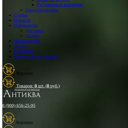
Ритуальные корзинки
Проектирование
Статьи
Новости
О компании
Доставка
Оплата
Наши работы
Акции
Контакты
Товаров:
0
шт. (
0
руб.)
Корзина
Товаров:
0
шт. (
0
руб.)
8 (900) 656-25-95
Корзина