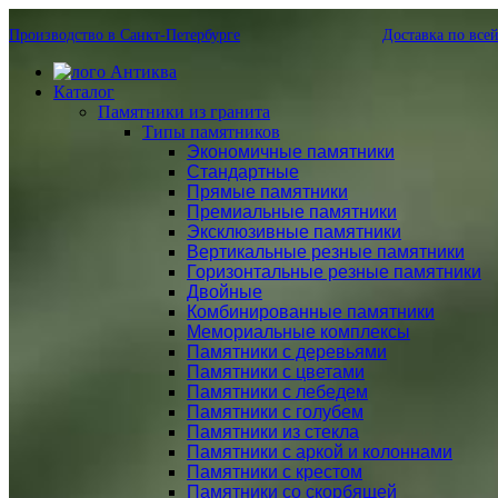
Производство в Санкт-Петербурге
Доставка по все
Каталог
Памятники из гранита
Типы памятников
Экономичные памятники
Стандартные
Прямые памятники
Премиальные памятники
Эксклюзивные памятники
Вертикальные резные памятники
Горизонтальные резные памятники
Двойные
Комбинированные памятники
Мемориальные комплексы
Памятники с деревьями
Памятники с цветами
Памятники с лебедем
Памятники с голубем
Памятники из стекла
Памятники с аркой и колоннами
Памятники с крестом
Памятники со скорбящей