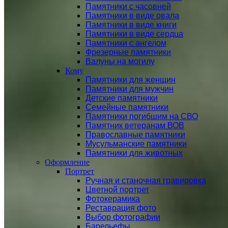
Памятники с часовней
Памятники в виде овала
Памятники в виде книги
Памятники в виде сердца
Памятники с ангелом
Фрезерные памятники
Валуны на могилу
Кому
Памятники для женщин
Памятники для мужчин
Детские памятники
Семейные памятники
Памятники погибшим на СВО
Памятник ветеранам ВОВ
Православные памятники
Мусульманские памятники
Памятники для животных
Оформление
Портрет
Ручная и станочная гравировка
Цветной портрет
Фотокерамика
Реставрация фото
Выбор фотографии
Барельефы