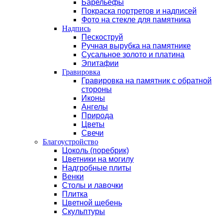
Барельефы
Покраска портретов и надписей
Фото на стекле для памятника
Надпись
Пескоструй
Ручная вырубка на памятнике
Сусальное золото и платина
Эпитафии
Гравировка
Гравировка на памятник с обратной
стороны
Иконы
Ангелы
Природа
Цветы
Свечи
Благоустройство
Цоколь (поребрик)
Цветники на могилу
Надгробные плиты
Венки
Столы и лавочки
Плитка
Цветной щебень
Скульптуры