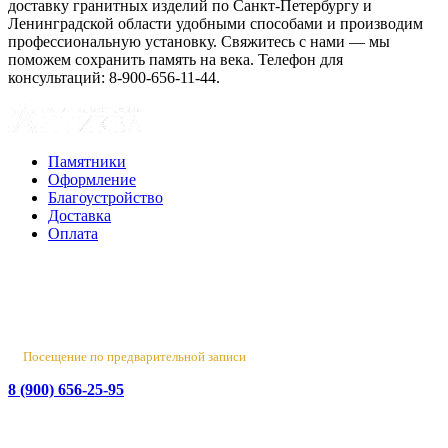
доставку гранитных изделий по Санкт-Петербургу и
Ленинградской области удобными способами и производим
профессиональную установку. Свяжитесь с нами — мы
поможем сохранить память на века. Телефон для
консультаций: 8-900-656-11-44.
Памятники
Оформление
Благоустройство
Доставка
Оплата
Россия, Санкт-Петербург, пр-т Народного Ополчения, 22. оф.
Н-109. ТК "Русская Деревня".
Пн-Пт 10:00 - 18:00
Сб 10:00 - 16:00, Вс - выходной
Посещение по предварительной записи
8 (900) 656-25-95
Лен. обл., Ломоносовский район, д. Верхняя Колония,
Стрельнинское ш., 4