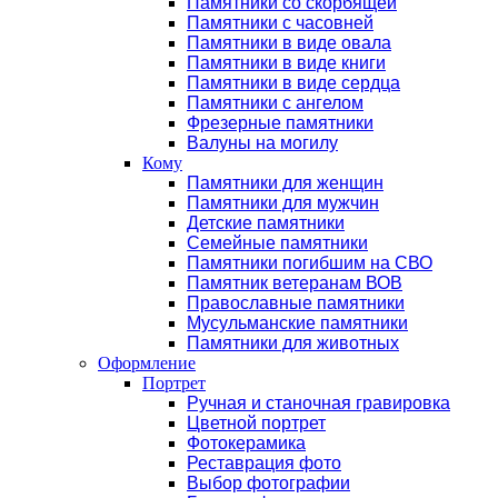
Памятники со скорбящей
Памятники с часовней
Памятники в виде овала
Памятники в виде книги
Памятники в виде сердца
Памятники с ангелом
Фрезерные памятники
Валуны на могилу
Кому
Памятники для женщин
Памятники для мужчин
Детские памятники
Семейные памятники
Памятники погибшим на СВО
Памятник ветеранам ВОВ
Православные памятники
Мусульманские памятники
Памятники для животных
Оформление
Портрет
Ручная и станочная гравировка
Цветной портрет
Фотокерамика
Реставрация фото
Выбор фотографии