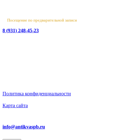
Вт-Пт 10:00 - 18:00
Сб 10:00 - 16:00, Вс-Пн - выходной
Посещение по предварительной записи
8 (931) 248-45-23
© 2016-2026 Данный сайт носит исключительно
информационный характер
и не является публичной офертой.
ИП Бирюков Денис Вадимович. ИНН: 780718552738.
ОГРНИП: 316470400110465
Политика конфиденциальности
Карта сайта
Ответим на вопросы
info@antikvaspb.ru