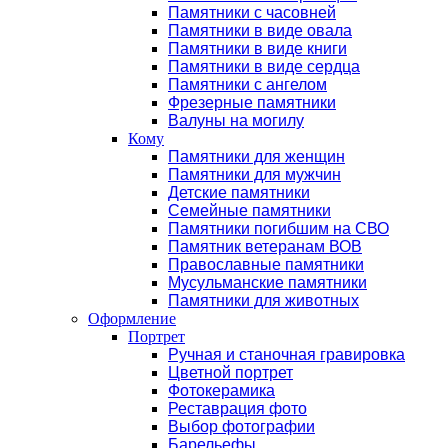
Памятники с часовней
Памятники в виде овала
Памятники в виде книги
Памятники в виде сердца
Памятники с ангелом
Фрезерные памятники
Валуны на могилу
Кому
Памятники для женщин
Памятники для мужчин
Детские памятники
Семейные памятники
Памятники погибшим на СВО
Памятник ветеранам ВОВ
Православные памятники
Мусульманские памятники
Памятники для животных
Оформление
Портрет
Ручная и станочная гравировка
Цветной портрет
Фотокерамика
Реставрация фото
Выбор фотографии
Барельефы