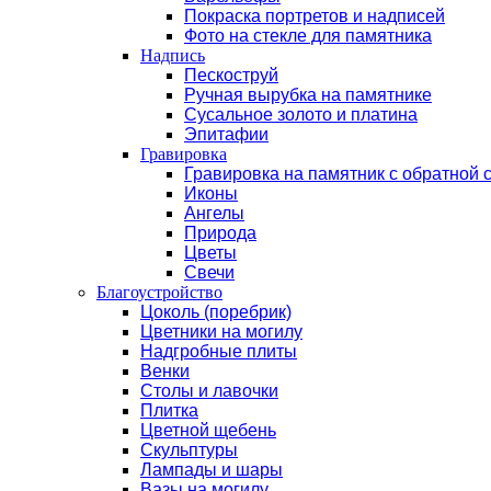
Покраска портретов и надписей
Фото на стекле для памятника
Надпись
Пескоструй
Ручная вырубка на памятнике
Сусальное золото и платина
Эпитафии
Гравировка
Гравировка на памятник с обратной 
Иконы
Ангелы
Природа
Цветы
Свечи
Благоустройство
Цоколь (поребрик)
Цветники на могилу
Надгробные плиты
Венки
Столы и лавочки
Плитка
Цветной щебень
Скульптуры
Лампады и шары
Вазы на могилу