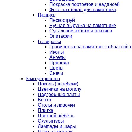
Покраска портретов и надписей
Фото на стекле для памятника
Надпись
Пескоструй
Ручная вырубка на памятнике
Сусальное золото и платина
Эпитафии
Гравировка
Гравировка на памятник с обратной 
Иконы
Ангелы
Природа
Цветы
Свечи
Благоустройство
Цоколь (поребрик)
Цветники на могилу
Надгробные плиты
Венки
Столы и лавочки
Плитка
Цветной щебень
Скульптуры
Лампады и шары
Вазы на могилу