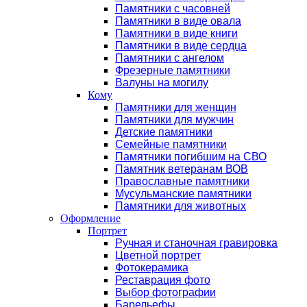
Памятники с часовней
Памятники в виде овала
Памятники в виде книги
Памятники в виде сердца
Памятники с ангелом
Фрезерные памятники
Валуны на могилу
Кому
Памятники для женщин
Памятники для мужчин
Детские памятники
Семейные памятники
Памятники погибшим на СВО
Памятник ветеранам ВОВ
Православные памятники
Мусульманские памятники
Памятники для животных
Оформление
Портрет
Ручная и станочная гравировка
Цветной портрет
Фотокерамика
Реставрация фото
Выбор фотографии
Барельефы