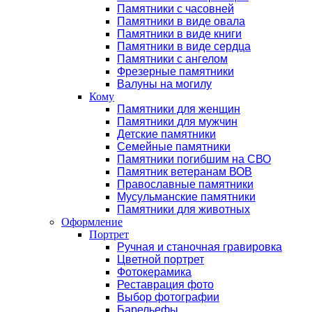
Памятники с часовней
Памятники в виде овала
Памятники в виде книги
Памятники в виде сердца
Памятники с ангелом
Фрезерные памятники
Валуны на могилу
Кому
Памятники для женщин
Памятники для мужчин
Детские памятники
Семейные памятники
Памятники погибшим на СВО
Памятник ветеранам ВОВ
Православные памятники
Мусульманские памятники
Памятники для животных
Оформление
Портрет
Ручная и станочная гравировка
Цветной портрет
Фотокерамика
Реставрация фото
Выбор фотографии
Барельефы