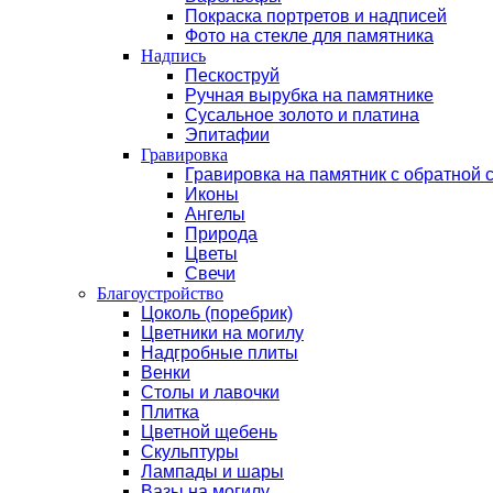
Покраска портретов и надписей
Фото на стекле для памятника
Надпись
Пескоструй
Ручная вырубка на памятнике
Сусальное золото и платина
Эпитафии
Гравировка
Гравировка на памятник с обратной 
Иконы
Ангелы
Природа
Цветы
Свечи
Благоустройство
Цоколь (поребрик)
Цветники на могилу
Надгробные плиты
Венки
Столы и лавочки
Плитка
Цветной щебень
Скульптуры
Лампады и шары
Вазы на могилу