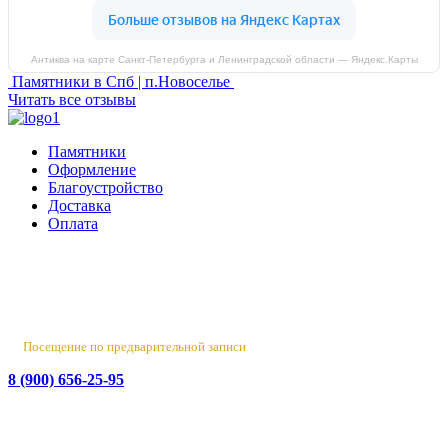
Антиква на карте Санкт‑Петербурга и Ленинградской области — Яндекс.Карты
Памятники в Спб | п.Новоселье
Читать все отзывы
Памятники
Оформление
Благоустройство
Доставка
Оплата
Россия, Санкт-Петербург, пр-т Народного Ополчения, 22. оф.
Н-109. ТК "Русская Деревня".
Пн-Пт 10:00 - 18:00
Сб 10:00 - 16:00, Вс - выходной
Посещение по предварительной записи
8 (900) 656-25-95
Лен. обл., Ломоносовский район, д. Верхняя Колония,
Стрельнинское ш., 4