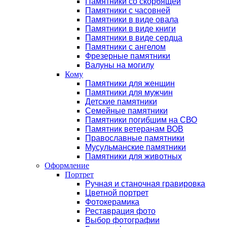
Памятники со скорбящей
Памятники с часовней
Памятники в виде овала
Памятники в виде книги
Памятники в виде сердца
Памятники с ангелом
Фрезерные памятники
Валуны на могилу
Кому
Памятники для женщин
Памятники для мужчин
Детские памятники
Семейные памятники
Памятники погибшим на СВО
Памятник ветеранам ВОВ
Православные памятники
Мусульманские памятники
Памятники для животных
Оформление
Портрет
Ручная и станочная гравировка
Цветной портрет
Фотокерамика
Реставрация фото
Выбор фотографии