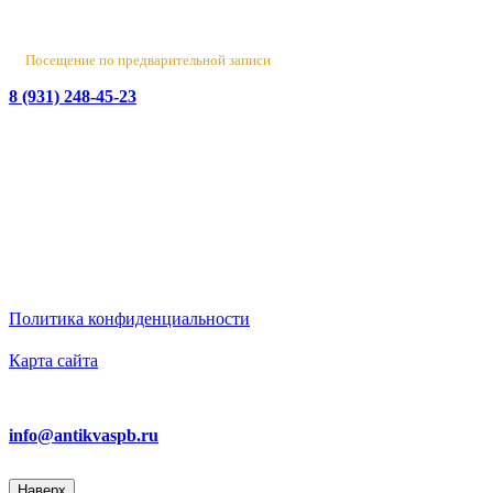
Вт-Пт 10:00 - 18:00
Сб 10:00 - 16:00, Вс-Пн - выходной
Посещение по предварительной записи
8 (931) 248-45-23
© 2016-2026 Данный сайт носит исключительно
информационный характер
и не является публичной офертой.
ИП Бирюков Денис Вадимович. ИНН: 780718552738.
ОГРНИП: 316470400110465
Политика конфиденциальности
Карта сайта
Ответим на вопросы
info@antikvaspb.ru
Наверх