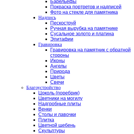
Барельефы
Покраска портретов и надписей
Фото на стекле для памятника
Надпись
Пескоструй
Ручная вырубка на памятнике
Сусальное золото и платина
Эпитафии
Гравировка
Гравировка на памятник с обратной
стороны
Иконы
Ангелы
Природа
Цветы
Свечи
Благоустройство
Цоколь (поребрик)
Цветники на могилу
Надгробные плиты
Венки
Столы и лавочки
Плитка
Цветной щебень
Скульптуры