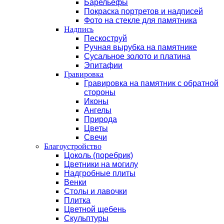
Барельефы
Покраска портретов и надписей
Фото на стекле для памятника
Надпись
Пескоструй
Ручная вырубка на памятнике
Сусальное золото и платина
Эпитафии
Гравировка
Гравировка на памятник с обратной
стороны
Иконы
Ангелы
Природа
Цветы
Свечи
Благоустройство
Цоколь (поребрик)
Цветники на могилу
Надгробные плиты
Венки
Столы и лавочки
Плитка
Цветной щебень
Скульптуры