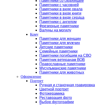
Памятники со скорбящей
Памятники с часовней
Памятники в виде овала
Памятники в виде книги
Памятники в виде сердца
Памятники с ангелом
Фрезерные памятники
Валуны на могилу
Кому
Памятники для женщин
Памятники для мужчин
Детские памятники
Семейные памятники
Памятники погибшим на СВО
Памятник ветеранам ВОВ
Православные памятники
Мусульманские памятники
Памятники для животных
Оформление
Портрет
Ручная и станочная гравировка
Цветной портрет
Фотокерамика
Реставрация фото
Выбор фотографии