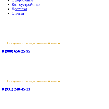
Оформление
Благоустройство
Доставка
Оплата
Россия, Санкт-Петербург, пр-т Народного Ополчения, 22. оф.
Н-109. ТК "Русская Деревня".
Пн-Пт 10:00 - 18:00
Сб 10:00 - 16:00, Вс - выходной
Посещение по предварительной записи
8 (900) 656-25-95
Лен. обл., Ломоносовский район, д. Верхняя Колония,
Стрельнинское ш., 4
Вт-Пт 10:00 - 18:00
Сб 10:00 - 16:00, Вс-Пн - выходной
Посещение по предварительной записи
8 (931) 248-45-23
© 2016-2026 Данный сайт носит исключительно