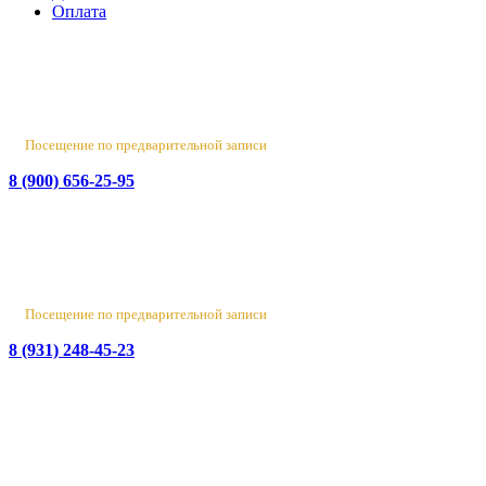
Оплата
Россия, Санкт-Петербург, пр-т Народного Ополчения, 22. оф.
Н-109. ТК "Русская Деревня".
Пн-Пт 10:00 - 18:00
Сб 10:00 - 16:00, Вс - выходной
Посещение по предварительной записи
8 (900) 656-25-95
Лен. обл., Ломоносовский район, д. Верхняя Колония,
Стрельнинское ш., 4
Вт-Пт 10:00 - 18:00
Сб 10:00 - 16:00, Вс-Пн - выходной
Посещение по предварительной записи
8 (931) 248-45-23
© 2016-2026 Данный сайт носит исключительно
информационный характер
и не является публичной офертой.