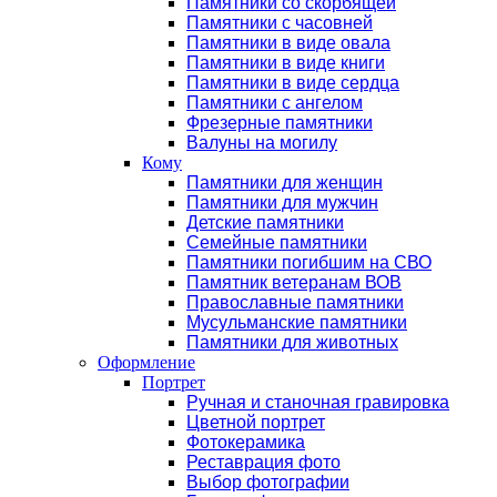
Памятники со скорбящей
Памятники с часовней
Памятники в виде овала
Памятники в виде книги
Памятники в виде сердца
Памятники с ангелом
Фрезерные памятники
Валуны на могилу
Кому
Памятники для женщин
Памятники для мужчин
Детские памятники
Семейные памятники
Памятники погибшим на СВО
Памятник ветеранам ВОВ
Православные памятники
Мусульманские памятники
Памятники для животных
Оформление
Портрет
Ручная и станочная гравировка
Цветной портрет
Фотокерамика
Реставрация фото
Выбор фотографии