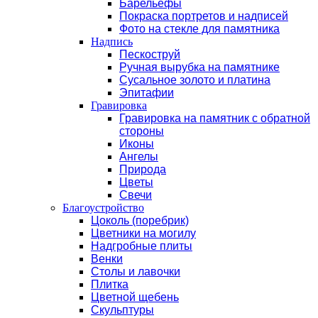
Барельефы
Покраска портретов и надписей
Фото на стекле для памятника
Надпись
Пескоструй
Ручная вырубка на памятнике
Сусальное золото и платина
Эпитафии
Гравировка
Гравировка на памятник с обратной
стороны
Иконы
Ангелы
Природа
Цветы
Свечи
Благоустройство
Цоколь (поребрик)
Цветники на могилу
Надгробные плиты
Венки
Столы и лавочки
Плитка
Цветной щебень
Скульптуры