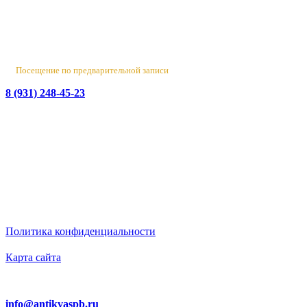
Лен. обл., Ломоносовский район, д. Верхняя Колония,
Стрельнинское ш., 4
Вт-Пт 10:00 - 18:00
Сб 10:00 - 16:00, Вс-Пн - выходной
Посещение по предварительной записи
8 (931) 248-45-23
© 2016-2026 Данный сайт носит исключительно
информационный характер
и не является публичной офертой.
ИП Бирюков Денис Вадимович. ИНН: 780718552738.
ОГРНИП: 316470400110465
Политика конфиденциальности
Карта сайта
Ответим на вопросы
info@antikvaspb.ru