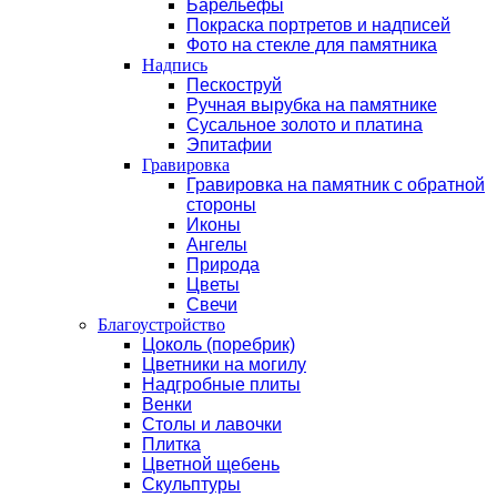
Барельефы
Покраска портретов и надписей
Фото на стекле для памятника
Надпись
Пескоструй
Ручная вырубка на памятнике
Сусальное золото и платина
Эпитафии
Гравировка
Гравировка на памятник с обратной
стороны
Иконы
Ангелы
Природа
Цветы
Свечи
Благоустройство
Цоколь (поребрик)
Цветники на могилу
Надгробные плиты
Венки
Столы и лавочки
Плитка
Цветной щебень
Скульптуры