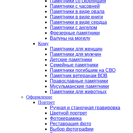
Памятники со скорбящей
Памятники с часовней
Памятники в виде овала
Памятники в виде книги
Памятники в виде сердца
Памятники с ангелом
Фрезерные памятники
Валуны на могилу
Кому
Памятники для женщин
Памятники для мужчин
Детские памятники
Семейные памятники
Памятники погибшим на СВО
Памятник ветеранам ВОВ
Православные памятники
Мусульманские памятники
Памятники для животных
Оформление
Портрет
Ручная и станочная гравировка
Цветной портрет
Фотокерамика
Реставрация фото
Выбор фотографии