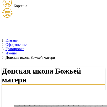
Корзина
Товаров:
0
шт. (
0
руб.)
Главная
Оформление
Гравировка
Иконы
Донская икона Божьей матери
Донская икона Божьей
матери