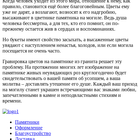
Когда человек уходит из этого мира, отношение к нему, как
правило, становится ещё более благоговейным. Цветы ему
уже не дарят, а возлагают, возносят к его надгробию,
высаживают в цветнике памятника на могиле. Ведь душа
человека бессмертна, а для тех, кто его помнит, он по-
прежнему остается жив в сердцах и воспоминаниях.
Но букеты имеют свойство засыхать, а высаженные цветы
увядают с наступлением ненастья, холодов, или если могила
посещается не очень часто.
Гравировка цветов на памятнике из гранита решает эту
проблему. На протяжении многих лет изображение на
памятнике живых неувядающих роз круглогодично будет
свидетельствовать о вашей памяти об усопшем, а ваша
молитва – доставлять утешение его душе. Каждый ваш приход
на могилу станет украшен встречающими вас знаками любви,
запечатленными в камне и неподвластными стихиям и
времени.
Памятники
Оформление
Благоустройство
Доставка