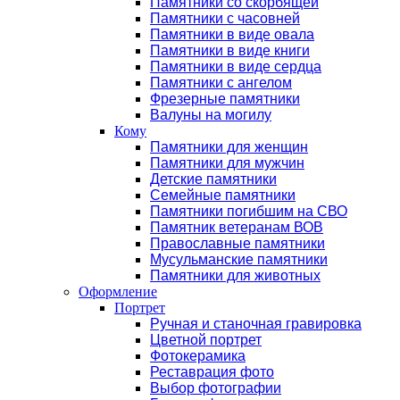
Памятники со скорбящей
Памятники с часовней
Памятники в виде овала
Памятники в виде книги
Памятники в виде сердца
Памятники с ангелом
Фрезерные памятники
Валуны на могилу
Кому
Памятники для женщин
Памятники для мужчин
Детские памятники
Семейные памятники
Памятники погибшим на СВО
Памятник ветеранам ВОВ
Православные памятники
Мусульманские памятники
Памятники для животных
Оформление
Портрет
Ручная и станочная гравировка
Цветной портрет
Фотокерамика
Реставрация фото
Выбор фотографии