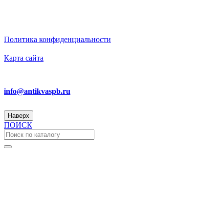
ИП Бирюков Денис Вадимович. ИНН: 780718552738.
ОГРНИП: 316470400110465
Политика конфиденциальности
Карта сайта
Ответим на вопросы
info@antikvaspb.ru
Наверх
ПОИСК