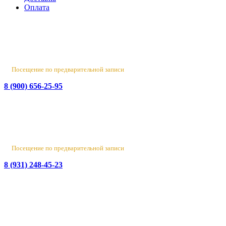
Оплата
Россия, Санкт-Петербург, пр-т Народного Ополчения, 22. оф.
Н-109. ТК "Русская Деревня".
Пн-Пт 10:00 - 18:00
Сб 10:00 - 16:00, Вс - выходной
Посещение по предварительной записи
8 (900) 656-25-95
Лен. обл., Ломоносовский район, д. Верхняя Колония,
Стрельнинское ш., 4
Вт-Пт 10:00 - 18:00
Сб 10:00 - 16:00, Вс-Пн - выходной
Посещение по предварительной записи
8 (931) 248-45-23
© 2016-2026 Данный сайт носит исключительно
информационный характер
и не является публичной офертой.