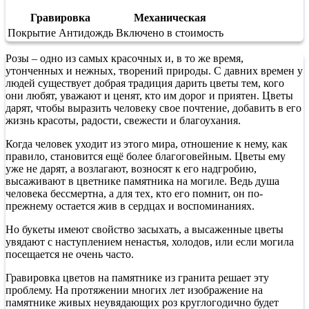
Гравировка
Механическая
Покрытие Антидождь
Включено в стоимость
Розы – одно из самых красочных и, в то же время,
утонченных и нежных, творений природы. С давних времен у
людей существует добрая традиция дарить цветы тем, кого
они любят, уважают и ценят, кто им дорог и приятен. Цветы
дарят, чтобы выразить человеку свое почтение, добавить в его
жизнь красоты, радости, свежести и благоухания.
Когда человек уходит из этого мира, отношение к нему, как
правило, становится ещё более благоговейным. Цветы ему
уже не дарят, а возлагают, возносят к его надгробию,
высаживают в цветнике памятника на могиле. Ведь душа
человека бессмертна, а для тех, кто его помнит, он по-
прежнему остается жив в сердцах и воспоминаниях.
Но букеты имеют свойство засыхать, а высаженные цветы
увядают с наступлением ненастья, холодов, или если могила
посещается не очень часто.
Гравировка цветов на памятнике из гранита решает эту
проблему. На протяжении многих лет изображение на
памятнике живых неувядающих роз круглогодично будет