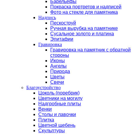
Барельефы
Покраска портретов и надписей
Фото на стекле для памятника
Надпись
Пескоструй
Ручная вырубка на памятнике
Сусальное золото и платина
Эпитафии
Гравировка
Гравировка на памятник с обратной
стороны
Иконы
Ангелы
Природа
Цветы
Свечи
Благоустройство
Цоколь (поребрик)
Цветники на могилу
Надгробные плиты
Венки
Столы и лавочки
Плитка
Цветной щебень
Скульптуры