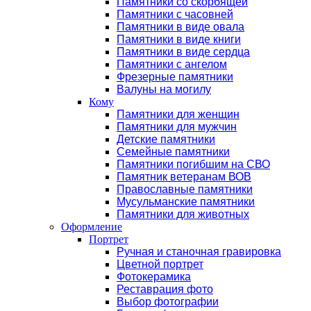
Памятники со скорбящей
Памятники с часовней
Памятники в виде овала
Памятники в виде книги
Памятники в виде сердца
Памятники с ангелом
Фрезерные памятники
Валуны на могилу
Кому
Памятники для женщин
Памятники для мужчин
Детские памятники
Семейные памятники
Памятники погибшим на СВО
Памятник ветеранам ВОВ
Православные памятники
Мусульманские памятники
Памятники для животных
Оформление
Портрет
Ручная и станочная гравировка
Цветной портрет
Фотокерамика
Реставрация фото
Выбор фотографии