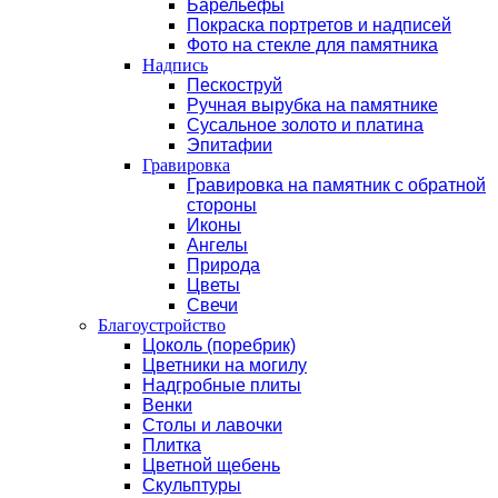
Барельефы
Покраска портретов и надписей
Фото на стекле для памятника
Надпись
Пескоструй
Ручная вырубка на памятнике
Сусальное золото и платина
Эпитафии
Гравировка
Гравировка на памятник с обратной
стороны
Иконы
Ангелы
Природа
Цветы
Свечи
Благоустройство
Цоколь (поребрик)
Цветники на могилу
Надгробные плиты
Венки
Столы и лавочки
Плитка
Цветной щебень
Скульптуры