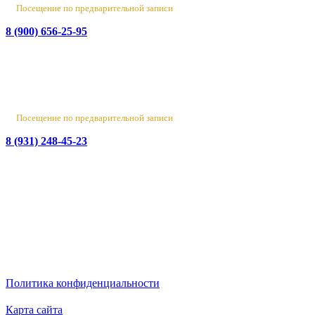
Посещение по предварительной записи
8 (900) 656-25-95
Лен. обл., Ломоносовский район, д. Верхняя Колония,
Стрельнинское ш., 4
Вт-Пт 10:00 - 18:00
Сб 10:00 - 16:00, Вс-Пн - выходной
Посещение по предварительной записи
8 (931) 248-45-23
© 2016-2026 Данный сайт носит исключительно
информационный характер
и не является публичной офертой.
ИП Бирюков Денис Вадимович. ИНН: 780718552738.
ОГРНИП: 316470400110465
Политика конфиденциальности
Карта сайта