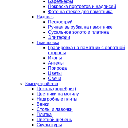
Барельефы
Покраска портретов и надписей
Фото на стекле для памятника
Надпись
Пескоструй
Ручная вырубка на памятнике
Сусальное золото и платина
Эпитафии
Гравировка
Гравировка на памятник с обратной
стороны
Иконы
Ангелы
Природа
Цветы
Свечи
Благоустройство
Цоколь (поребрик)
Цветники на могилу
Надгробные плиты
Венки
Столы и лавочки
Плитка
Цветной щебень
Скульптуры