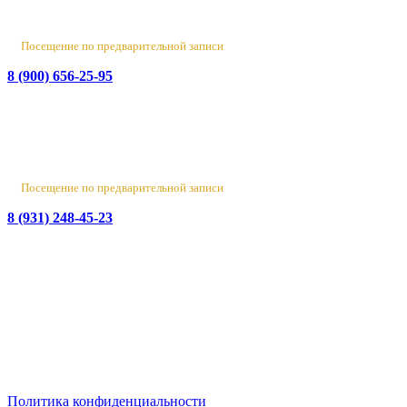
Пн-Пт 10:00 - 18:00
Сб 10:00 - 16:00, Вс - выходной
Посещение по предварительной записи
8 (900) 656-25-95
Лен. обл., Ломоносовский район, д. Верхняя Колония,
Стрельнинское ш., 4
Вт-Пт 10:00 - 18:00
Сб 10:00 - 16:00, Вс-Пн - выходной
Посещение по предварительной записи
8 (931) 248-45-23
© 2016-2026 Данный сайт носит исключительно
информационный характер
и не является публичной офертой.
ИП Бирюков Денис Вадимович. ИНН: 780718552738.
ОГРНИП: 316470400110465
Политика конфиденциальности