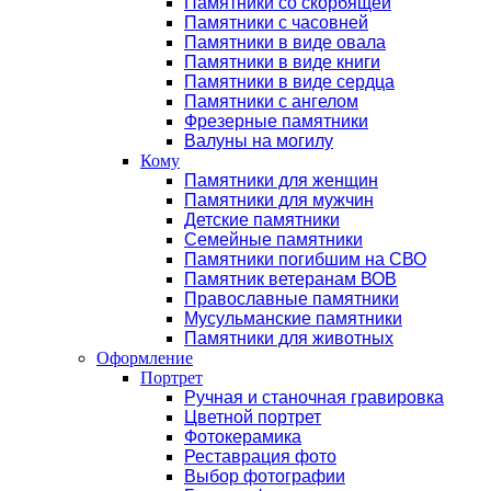
Памятники со скорбящей
Памятники с часовней
Памятники в виде овала
Памятники в виде книги
Памятники в виде сердца
Памятники с ангелом
Фрезерные памятники
Валуны на могилу
Кому
Памятники для женщин
Памятники для мужчин
Детские памятники
Семейные памятники
Памятники погибшим на СВО
Памятник ветеранам ВОВ
Православные памятники
Мусульманские памятники
Памятники для животных
Оформление
Портрет
Ручная и станочная гравировка
Цветной портрет
Фотокерамика
Реставрация фото
Выбор фотографии