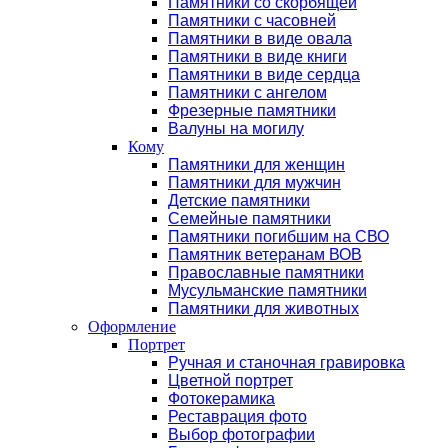
Памятники со скорбящей
Памятники с часовней
Памятники в виде овала
Памятники в виде книги
Памятники в виде сердца
Памятники с ангелом
Фрезерные памятники
Валуны на могилу
Кому
Памятники для женщин
Памятники для мужчин
Детские памятники
Семейные памятники
Памятники погибшим на СВО
Памятник ветеранам ВОВ
Православные памятники
Мусульманские памятники
Памятники для животных
Оформление
Портрет
Ручная и станочная гравировка
Цветной портрет
Фотокерамика
Реставрация фото
Выбор фотографии