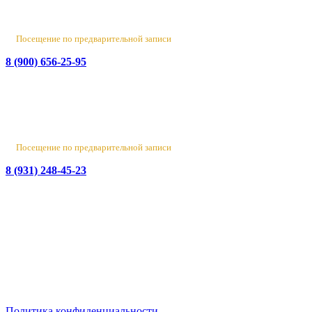
Пн-Пт 10:00 - 18:00
Сб 10:00 - 16:00, Вс - выходной
Посещение по предварительной записи
8 (900) 656-25-95
Лен. обл., Ломоносовский район, д. Верхняя Колония,
Стрельнинское ш., 4
Вт-Пт 10:00 - 18:00
Сб 10:00 - 16:00, Вс-Пн - выходной
Посещение по предварительной записи
8 (931) 248-45-23
© 2016-2026 Данный сайт носит исключительно
информационный характер
и не является публичной офертой.
ИП Бирюков Денис Вадимович. ИНН: 780718552738.
ОГРНИП: 316470400110465
Политика конфиденциальности