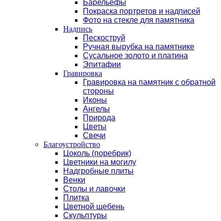
Барельефы
Покраска портретов и надписей
Фото на стекле для памятника
Надпись
Пескоструй
Ручная вырубка на памятнике
Сусальное золото и платина
Эпитафии
Гравировка
Гравировка на памятник с обратной
стороны
Иконы
Ангелы
Природа
Цветы
Свечи
Благоустройство
Цоколь (поребрик)
Цветники на могилу
Надгробные плиты
Венки
Столы и лавочки
Плитка
Цветной щебень
Скульптуры