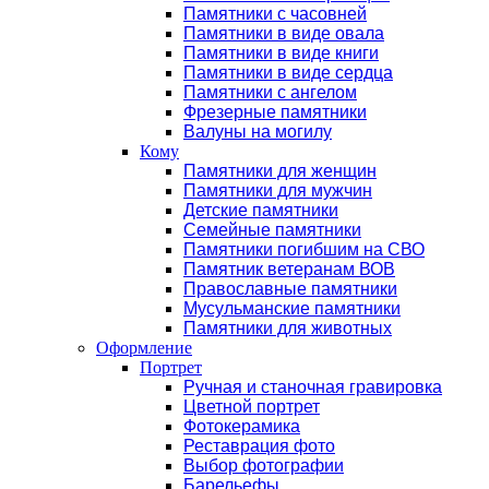
Памятники с часовней
Памятники в виде овала
Памятники в виде книги
Памятники в виде сердца
Памятники с ангелом
Фрезерные памятники
Валуны на могилу
Кому
Памятники для женщин
Памятники для мужчин
Детские памятники
Семейные памятники
Памятники погибшим на СВО
Памятник ветеранам ВОВ
Православные памятники
Мусульманские памятники
Памятники для животных
Оформление
Портрет
Ручная и станочная гравировка
Цветной портрет
Фотокерамика
Реставрация фото
Выбор фотографии
Барельефы