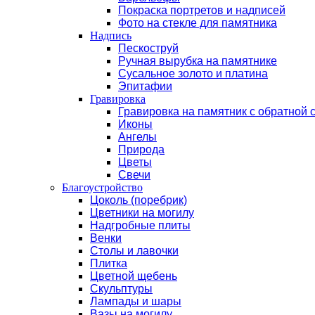
Покраска портретов и надписей
Фото на стекле для памятника
Надпись
Пескоструй
Ручная вырубка на памятнике
Сусальное золото и платина
Эпитафии
Гравировка
Гравировка на памятник с обратной 
Иконы
Ангелы
Природа
Цветы
Свечи
Благоустройство
Цоколь (поребрик)
Цветники на могилу
Надгробные плиты
Венки
Столы и лавочки
Плитка
Цветной щебень
Скульптуры
Лампады и шары
Вазы на могилу