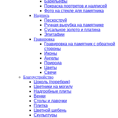
Барельефы
Покраска портретов и надписей
Фото на стекле для памятника
Надпись
Пескоструй
Ручная вырубка на памятнике
Сусальное золото и платина
Эпитафии
Гравировка
Гравировка на памятник с обратной
стороны
Иконы
Ангелы
Природа
Цветы
Свечи
Благоустройство
Цоколь (поребрик)
Цветники на могилу
Надгробные плиты
Венки
Столы и лавочки
Плитка
Цветной щебень
Скульптуры