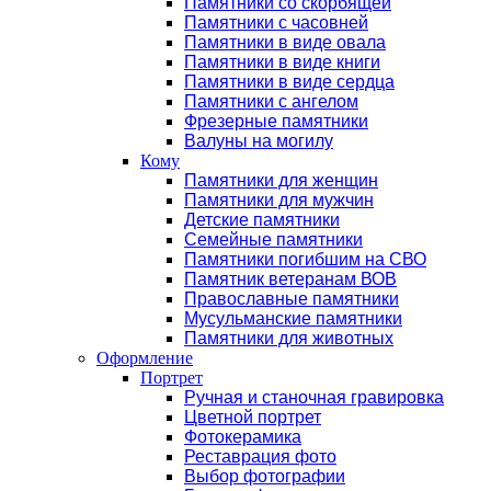
Памятники со скорбящей
Памятники с часовней
Памятники в виде овала
Памятники в виде книги
Памятники в виде сердца
Памятники с ангелом
Фрезерные памятники
Валуны на могилу
Кому
Памятники для женщин
Памятники для мужчин
Детские памятники
Семейные памятники
Памятники погибшим на СВО
Памятник ветеранам ВОВ
Православные памятники
Мусульманские памятники
Памятники для животных
Оформление
Портрет
Ручная и станочная гравировка
Цветной портрет
Фотокерамика
Реставрация фото
Выбор фотографии