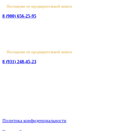
Сб 10:00 - 16:00, Вс - выходной
Посещение по предварительной записи
8 (900) 656-25-95
Лен. обл., Ломоносовский район, д. Верхняя Колония,
Стрельнинское ш., 4
Вт-Пт 10:00 - 18:00
Сб 10:00 - 16:00, Вс-Пн - выходной
Посещение по предварительной записи
8 (931) 248-45-23
© 2016-2026 Данный сайт носит исключительно
информационный характер
и не является публичной офертой.
ИП Бирюков Денис Вадимович. ИНН: 780718552738.
ОГРНИП: 316470400110465
Политика конфиденциальности