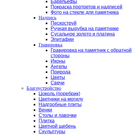
Барельефы
Покраска портретов и надписей
Фото на стекле для памятника
Надпись
Пескоструй
Ручная вырубка на памятнике
Сусальное золото и платина
Эпитафии
Гравировка
Гравировка на памятник с обратной
стороны
Иконы
Ангелы
Природа
Цветы
Свечи
Благоустройство
Цоколь (поребрик)
Цветники на могилу
Надгробные плиты
Венки
Столы и лавочки
Плитка
Цветной щебень
Скульптуры