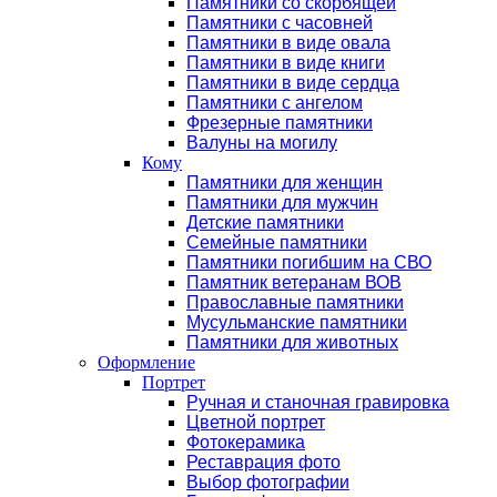
Памятники со скорбящей
Памятники с часовней
Памятники в виде овала
Памятники в виде книги
Памятники в виде сердца
Памятники с ангелом
Фрезерные памятники
Валуны на могилу
Кому
Памятники для женщин
Памятники для мужчин
Детские памятники
Семейные памятники
Памятники погибшим на СВО
Памятник ветеранам ВОВ
Православные памятники
Мусульманские памятники
Памятники для животных
Оформление
Портрет
Ручная и станочная гравировка
Цветной портрет
Фотокерамика
Реставрация фото
Выбор фотографии