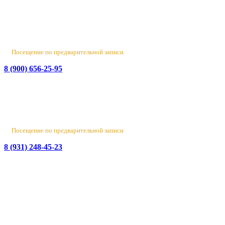
Россия, Санкт-Петербург, пр-т Народного Ополчения, 22. оф.
Н-109. ТК "Русская Деревня".
Пн-Пт 10:00 - 18:00
Сб 10:00 - 16:00, Вс - выходной
Посещение по предварительной записи
8 (900) 656-25-95
Лен. обл., Ломоносовский район, д. Верхняя Колония,
Стрельнинское ш., 4
Вт-Пт 10:00 - 18:00
Сб 10:00 - 16:00, Вс-Пн - выходной
Посещение по предварительной записи
8 (931) 248-45-23
© 2016-2026 Данный сайт носит исключительно
информационный характер
и не является публичной офертой.
ИП Бирюков Денис Вадимович. ИНН: 780718552738.