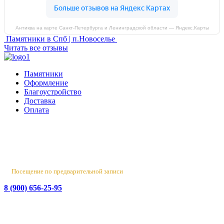
Антиква на карте Санкт‑Петербурга и Ленинградской области — Яндекс.Карты
Памятники в Спб | п.Новоселье
Читать все отзывы
Памятники
Оформление
Благоустройство
Доставка
Оплата
Россия, Санкт-Петербург, пр-т Народного Ополчения, 22. оф.
Н-109. ТК "Русская Деревня".
Пн-Пт 10:00 - 18:00
Сб 10:00 - 16:00, Вс - выходной
Посещение по предварительной записи
8 (900) 656-25-95
Лен. обл., Ломоносовский район, д. Верхняя Колония,
Стрельнинское ш., 4