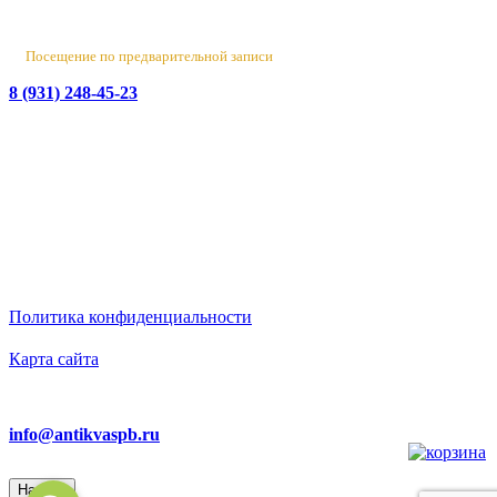
Вт-Пт 10:00 - 18:00
Сб 10:00 - 16:00, Вс-Пн - выходной
Посещение по предварительной записи
8 (931) 248-45-23
© 2016-2026 Данный сайт носит исключительно
информационный характер
и не является публичной офертой.
ИП Бирюков Денис Вадимович. ИНН: 780718552738.
ОГРНИП: 316470400110465
Политика конфиденциальности
Карта сайта
Ответим на вопросы
info@antikvaspb.ru
Наверх