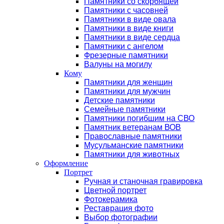
Памятники со скорбящей
Памятники с часовней
Памятники в виде овала
Памятники в виде книги
Памятники в виде сердца
Памятники с ангелом
Фрезерные памятники
Валуны на могилу
Кому
Памятники для женщин
Памятники для мужчин
Детские памятники
Семейные памятники
Памятники погибшим на СВО
Памятник ветеранам ВОВ
Православные памятники
Мусульманские памятники
Памятники для животных
Оформление
Портрет
Ручная и станочная гравировка
Цветной портрет
Фотокерамика
Реставрация фото
Выбор фотографии