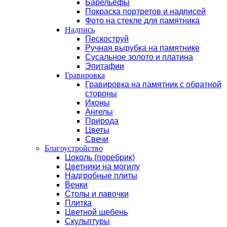
Барельефы
Покраска портретов и надписей
Фото на стекле для памятника
Надпись
Пескоструй
Ручная вырубка на памятнике
Сусальное золото и платина
Эпитафии
Гравировка
Гравировка на памятник с обратной
стороны
Иконы
Ангелы
Природа
Цветы
Свечи
Благоустройство
Цоколь (поребрик)
Цветники на могилу
Надгробные плиты
Венки
Столы и лавочки
Плитка
Цветной щебень
Скульптуры